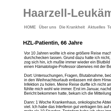
Haarzell-Leukämi
HOME
Über uns
Die Krankheit
Aktuelles
T
HZL-Patientin, 66 Jahre
Vor 10 Jahren wollte ich eine größere Reise mach
durchchecken lassen. Grund dazu hatte ich nicht,
zog sich hin, ich mußte immer wieder ein Blutbild
einen Hämatologie-Professor überwies mit der B
Dort: Untersuchungen, Fragen, Blutabnahme, bed
in den Weihnachtsurlaub entlassen mit dem Hin
Infektion zu holen. Meine Reise durfte ich nicht a
fühlte mich wohl wie immer. Erst im Januar, nach
Bericht bekommen hatte, bekam ich die Mitteilung
Dann: 1 Woche Krankenhaus, onkologische Abteilu
viel. Ich habe das Interferon gut vertragen bis au