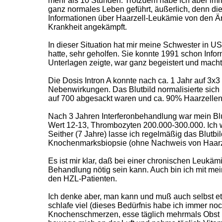
mehr als 10 Stunden. Trotzdem habe ich aber imme
ganz normales Leben geführt, äußerlich, denn di
Informationen über Haarzell-Leukämie von den Ä
Krankheit angekämpft.
In dieser Situation hat mir meine Schwester in U
hatte, sehr geholfen. Sie konnte 1991 schon Info
Unterlagen zeigte, war ganz begeistert und mach
Die Dosis Intron A konnte nach ca. 1 Jahr auf 3
Nebenwirkungen. Das Blutbild normalisierte sich 
auf 700 abgesackt waren und ca. 90% Haarzellen-
Nach 3 Jahren Interferonbehandlung war mein Blut
Wert 12-13, Thrombozyten 200.000-300.000. Ich w
Seither (7 Jahre) lasse ich regelmäßig das Blutbild
Knochenmarksbiopsie (ohne Nachweis von Haarz
Es ist mir klar, daß bei einer chronischen Leukäm
Behandlung nötig sein kann. Auch bin ich mit me
den HZL-Patienten.
Ich denke aber, man kann und muß auch selbst et
schlafe viel (dieses Bedürfnis habe ich immer n
Knochenschmerzen, esse täglich mehrmals Obst un