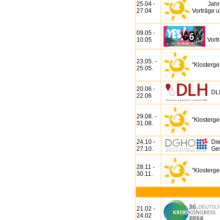
25.04 -
Jahr
27.04
Vorträge 
09.05 -
10.05
Vort
23.05. -
"Klosterg
25.05.
20.06 -
DL
22.06
29.08. -
"Klosterg
31.08.
24.10 -
Die
27.10.
Ges
28.11 -
"Klosterg
30.11.
21.02 -
24.02