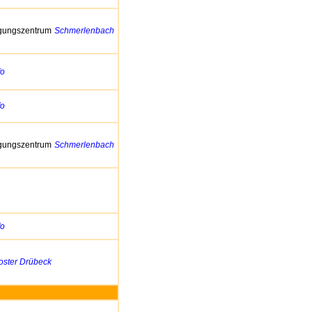
gungszentrum
Schmerlenbach
fo
fo
gungszentrum
Schmerlenbach
fo
oster Drübeck