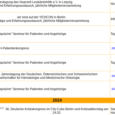
estagung des Haarzell-Leukämiehilfe e.V. in Leipzig.
Ho
und Erfahrungsaustausch, jährliche Mitgliederversammlung
wir sind auf der YES!CON in Berlin
Inf
räge und Erfahrungsaustausch, jährliche Mitgliederversammlung
espräche" Seminar für Patienten und Angehörige
Ta
H-Patientenkongress
In
espräche" Seminar für Patienten und Angehörige
Ta
 Jahrestagung der Deutschen, Österreichischen und Schweizerischen
In
ellschaften für Hämatologie und Medizinische Onkologie
espräche" Seminar für Patienten und Angehörige
Kl
2024
36. Deutsche Krebskongress im City-Cube Berlin und Krebsaktionstag am
Sie
24.02.
Hal