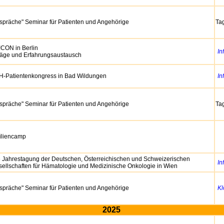
espräche" Seminar für Patienten und Angehörige
Ta
CON in Berlin
In
räge und Erfahrungsaustausch
H-Patientenkongress in Bad Wildungen
In
espräche" Seminar für Patienten und Angehörige
Ta
iliencamp
 Jahrestagung der Deutschen, Österreichischen und Schweizerischen
In
ellschaften für Hämatologie und Medizinische Onkologie in Wien
espräche" Seminar für Patienten und Angehörige
Kl
2025