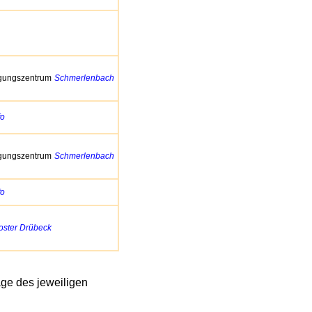
gungszentrum
Schmerlenbach
fo
gungszentrum
Schmerlenbach
fo
oster Drübeck
ge des jeweiligen