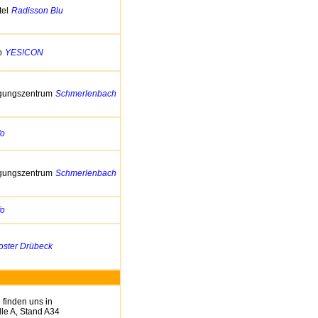
tel
Radisson Blu
o
YES!CON
gungszentrum
Schmerlenbach
fo
gungszentrum
Schmerlenbach
fo
oster Drübeck
 finden uns in
le A, Stand A34