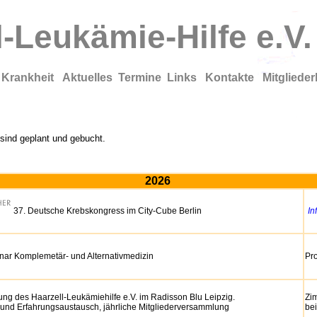
l-Leukämie-Hilfe e.V.
 Krankheit
Aktuelles
Termine
Links
Kontakte
Mitgliede
sind geplant und gebucht.
2026
37. Deutsche Krebskongress im City-Cube Berlin
In
nar Komplemetär- und Alternativmedizin
Pro
ng des Haarzell-Leukämiehilfe e.V. im Radisson Blu Leipzig.
Zi
 und Erfahrungsaustausch, jährliche Mitgliederversammlung
be