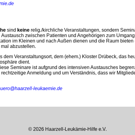
mie.de
che
sind
keine
relig./kirchliche Veranstaltungen, sondern Semina
 Austausch zwischen Patienten und Angehörigen zum Umgang m
ation im Kleinen und nach Außen dienen und die Raum bieten
h mal abzustellen.
 dem Veranstaltungsort, dem (ehem.) Kloster Drübeck, das heu
osphäre dient.
diese Seminare ist aufgrund des intensiven Austausches begrenz
e rechtzeitige Anmeldung und um Verständnis, dass wir Mitglied
uero@haarzell-leukaemie.de
©
2026 Haarzell-Leukämie-Hilfe e.V.