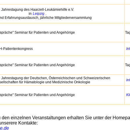
Jahrestagung des Haarzell-Leukämiehilfe e.V.
in
Leipzig
.
und Erfahrungsaustausch, jährliche Mitgliederversammlung
espräche" Seminar für Patienten und Angehörige
Ta
H-Patientenkongress
In
espräche" Seminar für Patienten und Angehörige
Ta
 Jahrestagung der Deutschen, Österreichischen und Schweizerischen
In
ellschaften für Hämatologie und Medizinische Onkologie
espräche" Seminar für Patienten und Angehörige
Kl
 den einzelnen Veranstaltungen erhalten Sie unter der Homepa
 unserere Kontakte:
ie.de