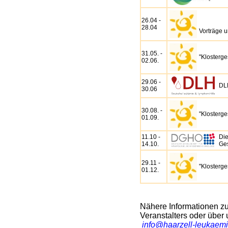
26.04 -
28.04
Vorträge 
31.05. -
"Klosterg
02.06.
29.06 -
DL
30.06
30.08. -
"Klosterg
01.09.
11.10 -
Die
14.10.
Ges
29.11 -
"Klosterg
01.12.
Nähere Informationen zu
Veranstalters oder über
info@haarzell-leukaem