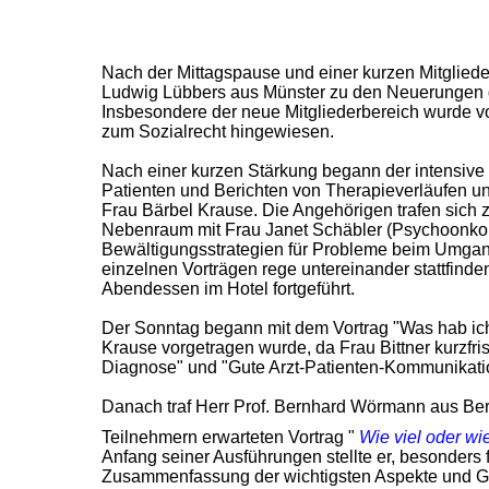
Nach der Mittagspause und einer kurzen Mitglied
Ludwig Lübbers aus Münster zu den Neuerungen d
Insbesondere der neue Mitgliederbereich wurde vor
zum Sozialrecht hingewiesen.
Nach einer kurzen Stärkung begann der intensive
Patienten und Berichten von Therapieverläufen un
Frau Bärbel Krause. Die Angehörigen trafen sich 
Nebenraum mit Frau Janet Schäbler (Psychoonkol
Bewältigungsstrategien für Probleme beim Umgan
einzelnen Vorträgen rege untereinander stattfi
Abendessen im Hotel fortgeführt.
Der Sonntag begann mit dem Vortrag "Was hab ich.
Krause vorgetragen wurde, da Frau Bittner kurzfri
Diagnose" und "Gute Arzt-Patienten-Kommunikati
Danach traf Herr Prof. Bernhard Wörmann aus Be
Teilnehmern erwarteten Vortrag "
Wie viel oder wi
Anfang seiner Ausführungen stellte er, besonders 
Zusammenfassung der wichtigsten Aspekte und Gr