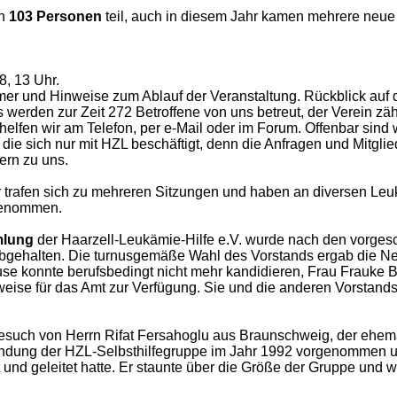
en
103 Personen
teil, auch in diesem Jahr kamen mehrere neue 
, 13 Uhr.
r und Hinweise zum Ablauf der Veranstaltung. Rückblick auf di
werden zur Zeit 272 Betroffene von uns betreut, der Verein zähl
helfen wir am Telefon, per e-Mail oder im Forum. Offenbar sind w
 die sich nur mit HZL beschäftigt, denn die Anfragen und Mitgl
ern zu uns.
r trafen sich zu mehreren Sitzungen und haben an diversen Le
lgenommen.
mlung
der Haarzell-Leukämie-Hilfe e.V. wurde nach den vorges
abgehalten. Die turnusgemäße Wahl des Vorstands ergab die Ne
use konnte berufsbedingt nicht mehr kandidieren, Frau Frauke 
erweise für das Amt zur Verfügung. Sie und die anderen Vorstand
uch von Herrn Rifat Fersahoglu aus Braunschweig, der ehema
ündung der HZL-Selbsthilfegruppe im Jahr 1992 vorgenommen u
zt und geleitet hatte. Er staunte über die Größe der Gruppe und 