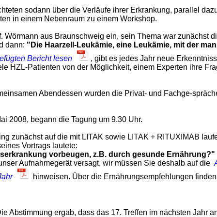
hteten sodann über die Verläufe ihrer Erkrankung, parallel dazu 
nten in einem Nebenraum zu einem Workshop.
of. Wörmann aus Braunschweig ein, sein Thema war zunächst d
d dann:
"Die Haarzell-Leukämie, eine Leukämie, mit der man
efügten Bericht lesen
, gibt es jedes Jahr neue Erkenntniss
e HZL-Patienten von der Möglichkeit, einem Experten ihre Frag
meinsamen Abendessen wurden die Privat- und Fachge-spräche
Mai 2008, begann die Tagung um 9.30 Uhr.
ing zunächst auf die mit LITAK sowie LITAK + RITUXIMAB lauf
seines Vortrags lautete:
serkrankung vorbeugen, z.B. durch gesunde Ernährung?"
unser Aufnahmegerät versagt, wir müssen Sie deshalb auf die
Jahr
hinweisen. Über die Ernährungsempfehlungen finden 
ie Abstimmung ergab, dass das 17. Treffen im nächsten Jahr a