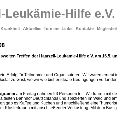
l-Leukämie-Hilfe e.V.
 Krankheit
Aktuelles
Termine
Links
Kontakte
Mitgliede
08
weiten Treffen der Haarzell-Leukämie-Hilfe e.V. am 16.5. un
ein Erfolg für Teilnehmer und Organisatoren. Wir waren erneut 
oslar zu Gast, wo wir wie bisher ideale Bedingungen vorfanden
rogramm
am Freitag nahmen 53 Personen teil. Wir fuhren mit d
ältesten Bahnhof Deutschlands und spazierten im Wald und a
Dort gab es Kaffee und Kuchen und anschließend eine "humoris
er Klosterfrauen mit anschließender Verkostung. Mit dem Bus g