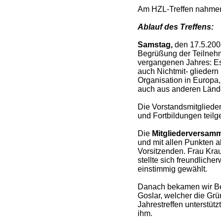
Am HZL-Treffen nahm
Ablauf des Treffens:
Samstag,
den 17.5.2008
Begrüßung der Teilnehme
vergangenen Jahres: Es 
auch Nichtmit- gliedern 
Organisation in Europa,
auch aus anderen Länd
Die Vorstandsmitgliede
und Fortbildungen tei
Die
Mitgliederversam
und mit allen Punkten 
Vorsitzenden. Frau Kra
stellte sich freundlich
einstimmig gewählt.
Danach bekamen wir Bes
Goslar, welcher die Gr
Jahrestreffen unterstüt
ihm.